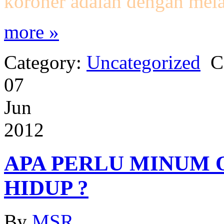
koroner adalah dengan mel
more »
Category:
Uncategorized
C
07
Jun
2012
APA PERLU MINUM 
HIDUP ?
By
MSR